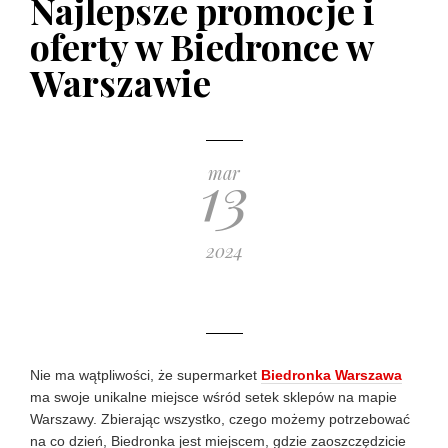
Najlepsze promocje i
poradnik zakupowy
oferty w Biedronce w
10 GRUDNIA 2019
Warszawie
13
mar
2024
Nie ma wątpliwości, że supermarket
Biedronka Warszawa
ma swoje unikalne miejsce wśród setek sklepów na mapie
Warszawy. Zbierając wszystko, czego możemy potrzebować
na co dzień, Biedronka jest miejscem, gdzie zaoszczędzicie