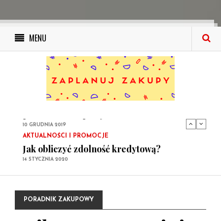
MENU
PORADNIK ZAKUPOWY
Ile wynosi podatek od kupna
samochodowego i kto musi go zapłacić?
14 STYCZNIA 2020
PORADNIK ZAKUPOWY
Kupujemy elektronikę i sprzęt AGD: Twój
poradnik zakupowy
10 GRUDNIA 2019
AKTUALNOŚCI I PROMOCJE
Jak obliczyć zdolność kredytową?
14 STYCZNIA 2020
PORADNIK ZAKUPOWY
Ile wynosi podatek od kupna
samochodowego i kto musi go zapłacić?
14 STYCZNIA 2020
PORADNIK ZAKUPOWY
PORADNIK ZAKUPOWY
Kupujemy elektronikę i sprzęt AGD: Twój