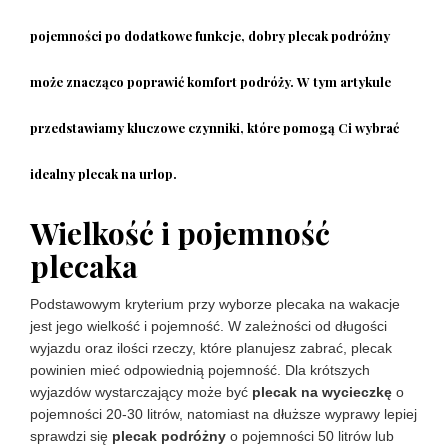
pojemności po dodatkowe funkcje, dobry plecak podróżny
może znacząco poprawić komfort podróży. W tym artykule
przedstawiamy kluczowe czynniki, które pomogą Ci wybrać
idealny plecak na urlop.
​Wielkość i pojemność
plecaka
Podstawowym kryterium przy wyborze plecaka na wakacje
jest jego wielkość i pojemność. W zależności od długości
wyjazdu oraz ilości rzeczy, które planujesz zabrać, plecak
powinien mieć odpowiednią pojemność. Dla krótszych
wyjazdów wystarczający może być
plecak na wycieczkę
o
pojemności 20-30 litrów, natomiast na dłuższe wyprawy lepiej
sprawdzi się
plecak podróżny
o pojemności 50 litrów lub