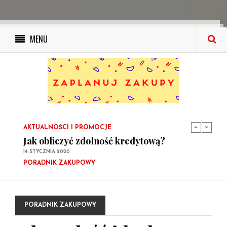
MENU
PORADNIK ZAKUPOWY
Ile wynosi podatek od kupna
samochodowego i kto musi go zapłacić?
14 STYCZNIA 2020
PORADNIK ZAKUPOWY
Kupujemy elektronikę i sprzęt AGD: Twój
poradnik zakupowy
10 GRUDNIA 2019
AKTUALNOŚCI I PROMOCJE
Jak obliczyć zdolność kredytową?
14 STYCZNIA 2020
PORADNIK ZAKUPOWY
Ile wynosi podatek od kupna
samochodowego i kto musi go zapłacić?
14 STYCZNIA 2020
PORADNIK ZAKUPOWY
PORADNIK ZAKUPOWY
Kupujemy elektronikę i sprzęt AGD: Twój