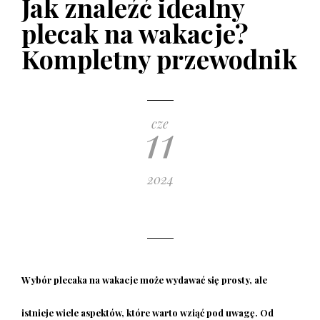
Jak znaleźć idealny
poradnik zakupowy
plecak na wakacje?
10 GRUDNIA 2019
Kompletny przewodnik
11
cze
2024
Wybór
plecaka na wakacje
może wydawać się prosty, ale
istnieje wiele aspektów, które warto wziąć pod uwagę. Od