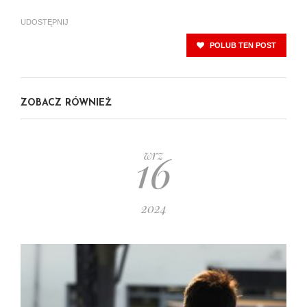
UDOSTĘPNIJ
POLUB TEN POST
ZOBACZ RÓWNIEŻ
16
wrz
2024