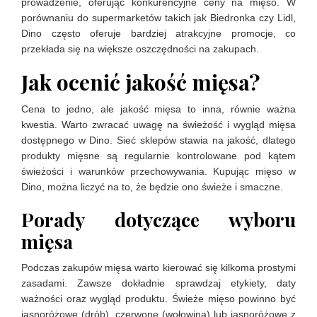
prowadzenie, oferując konkurencyjne ceny na mięso. W
porównaniu do supermarketów takich jak Biedronka czy Lidl,
Dino często oferuje bardziej atrakcyjne promocje, co
przekłada się na większe oszczędności na zakupach.
Jak ocenić jakość mięsa?
Cena to jedno, ale jakość mięsa to inna, równie ważna
kwestia. Warto zwracać uwagę na świeżość i wygląd mięsa
dostępnego w Dino. Sieć sklepów stawia na jakość, dlatego
produkty mięsne są regularnie kontrolowane pod kątem
świeżości i warunków przechowywania. Kupując mięso w
Dino, można liczyć na to, że będzie ono świeże i smaczne.
Porady dotyczące wyboru
mięsa
Podczas zakupów mięsa warto kierować się kilkoma prostymi
zasadami. Zawsze dokładnie sprawdzaj etykiety, daty
ważności oraz wygląd produktu. Świeże mięso powinno być
jasnoróżowe (drób), czerwone (wołowina) lub jasnoróżowe z