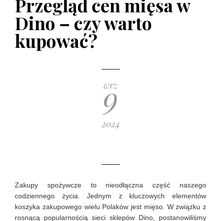
Przegląd cen mięsa w
poradnik zakupowy
Dino – czy warto
10 GRUDNIA 2019
kupować?
9
wrz
2024
Zakupy spożywcze to nieodłączna część naszego
codziennego życia. Jednym z kluczowych elementów
koszyka zakupowego wielu Polaków jest mięso. W związku z
rosnącą popularnością sieci sklepów Dino, postanowiliśmy