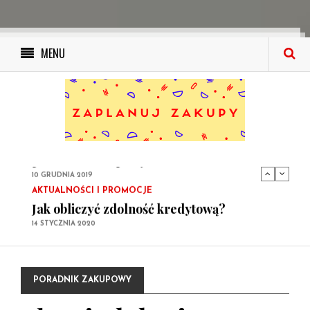
MENU
PORADNIK ZAKUPOWY
Ile wynosi podatek od kupna
samochodowego i kto musi go zapłacić?
14 STYCZNIA 2020
PORADNIK ZAKUPOWY
Kupujemy elektronikę i sprzęt AGD: Twój
poradnik zakupowy
10 GRUDNIA 2019
AKTUALNOŚCI I PROMOCJE
Jak obliczyć zdolność kredytową?
14 STYCZNIA 2020
PORADNIK ZAKUPOWY
Ile wynosi podatek od kupna
samochodowego i kto musi go zapłacić?
14 STYCZNIA 2020
PORADNIK ZAKUPOWY
PORADNIK ZAKUPOWY
Kupujemy elektronikę i sprzęt AGD: Twój