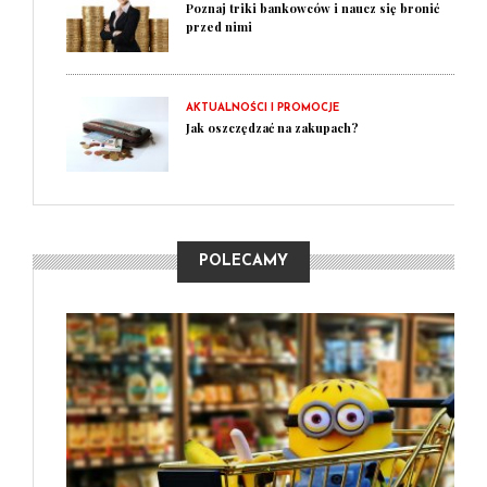
Poznaj triki bankowców i naucz się bronić
przed nimi
AKTUALNOŚCI I PROMOCJE
Jak oszczędzać na zakupach?
POLECAMY