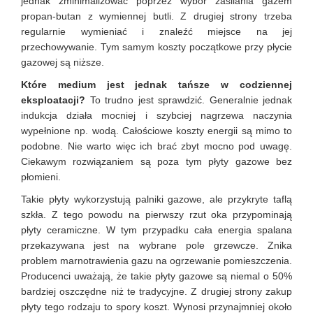
jednak zminimalizować poprzez wybór zasilania gazem
propan-butan z wymiennej butli. Z drugiej strony trzeba
regularnie wymieniać i znaleźć miejsce na jej
przechowywanie. Tym samym koszty początkowe przy płycie
gazowej są niższe.
Które medium jest jednak tańsze w codziennej
eksploatacji?
To trudno jest sprawdzić. Generalnie jednak
indukcja działa mocniej i szybciej nagrzewa naczynia
wypełnione np. wodą. Całościowe koszty energii są mimo to
podobne. Nie warto więc ich brać zbyt mocno pod uwagę.
Ciekawym rozwiązaniem są poza tym płyty gazowe bez
płomieni.
Takie płyty wykorzystują palniki gazowe, ale przykryte taflą
szkła. Z tego powodu na pierwszy rzut oka przypominają
płyty ceramiczne. W tym przypadku cała energia spalana
przekazywana jest na wybrane pole grzewcze. Znika
problem marnotrawienia gazu na ogrzewanie pomieszczenia.
Producenci uważają, że takie płyty gazowe są niemal o 50%
bardziej oszczędne niż te tradycyjne. Z drugiej strony zakup
płyty tego rodzaju to spory koszt. Wynosi przynajmniej około