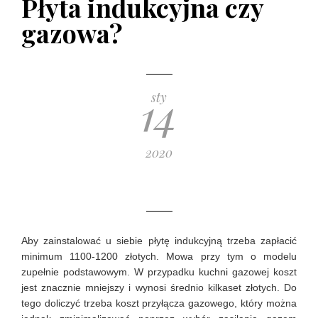
Płyta indukcyjna czy
poradnik zakupowy
gazowa?
10 GRUDNIA 2019
14
sty
2020
Aby zainstalować u siebie płytę indukcyjną trzeba zapłacić
minimum 1100-1200 złotych. Mowa przy tym o modelu
zupełnie podstawowym. W przypadku kuchni gazowej koszt
jest znacznie mniejszy i wynosi średnio kilkaset złotych. Do
tego doliczyć trzeba koszt przyłącza gazowego, który można