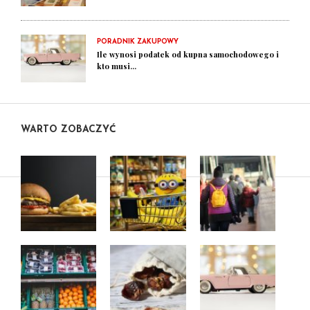
PORADNIK ZAKUPOWY
Ile wynosi podatek od kupna samochodowego i
kto musi...
WARTO ZOBACZYĆ