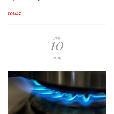
→
ZOBACZ
10
gru
2019