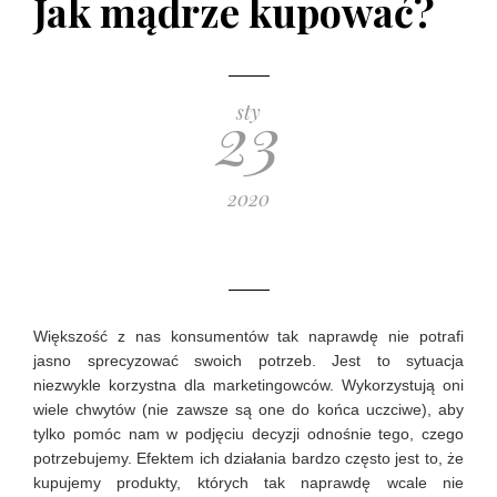
Jak mądrze kupować?
poradnik zakupowy
10 GRUDNIA 2019
23
sty
2020
Większość z nas konsumentów tak naprawdę nie potrafi
jasno sprecyzować swoich potrzeb. Jest to sytuacja
niezwykle korzystna dla marketingowców. Wykorzystują oni
wiele chwytów (nie zawsze są one do końca uczciwe), aby
tylko pomóc nam w podjęciu decyzji odnośnie tego, czego
potrzebujemy. Efektem ich działania bardzo często jest to, że
kupujemy produkty, których tak naprawdę wcale nie