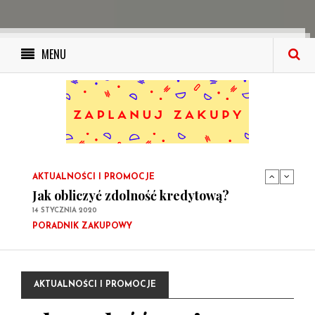
MENU
PORADNIK ZAKUPOWY
Ile wynosi podatek od kupna
samochodowego i kto musi go zapłacić?
14 STYCZNIA 2020
PORADNIK ZAKUPOWY
Kupujemy elektronikę i sprzęt AGD: Twój
poradnik zakupowy
10 GRUDNIA 2019
AKTUALNOŚCI I PROMOCJE
Jak obliczyć zdolność kredytową?
14 STYCZNIA 2020
PORADNIK ZAKUPOWY
Ile wynosi podatek od kupna
samochodowego i kto musi go zapłacić?
14 STYCZNIA 2020
AKTUALNOŚCI I PROMOCJE
PORADNIK ZAKUPOWY
Kupujemy elektronikę i sprzęt AGD: Twój