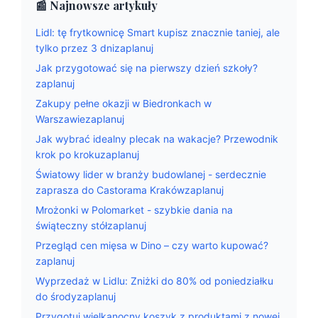
📰 Najnowsze artykuły
Lidl: tę frytkownicę Smart kupisz znacznie taniej, ale
tylko przez 3 dnizaplanuj
Jak przygotować się na pierwszy dzień szkoły?
zaplanuj
Zakupy pełne okazji w Biedronkach w
Warszawiezaplanuj
Jak wybrać idealny plecak na wakacje? Przewodnik
krok po krokuzaplanuj
Światowy lider w branży budowlanej - serdecznie
zaprasza do Castorama Krakówzaplanuj
Mrożonki w Polomarket - szybkie dania na
świąteczny stółzaplanuj
Przegląd cen mięsa w Dino – czy warto kupować?
zaplanuj
Wyprzedaż w Lidlu: Zniżki do 80% od poniedziałku
do środyzaplanuj
Przygotuj wielkanocny koszyk z produktami z nowej