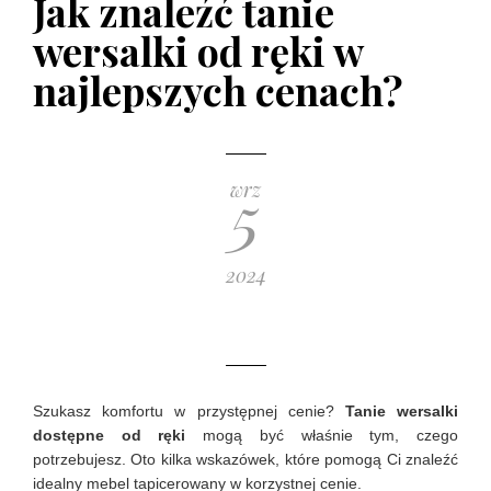
Jak znaleźć tanie
poradnik zakupowy
wersalki od ręki w
10 GRUDNIA 2019
najlepszych cenach?
5
wrz
2024
Szukasz komfortu w przystępnej cenie?
Tanie wersalki
dostępne od ręki
mogą być właśnie tym, czego
potrzebujesz. Oto kilka wskazówek, które pomogą Ci znaleźć
idealny mebel tapicerowany w korzystnej cenie.