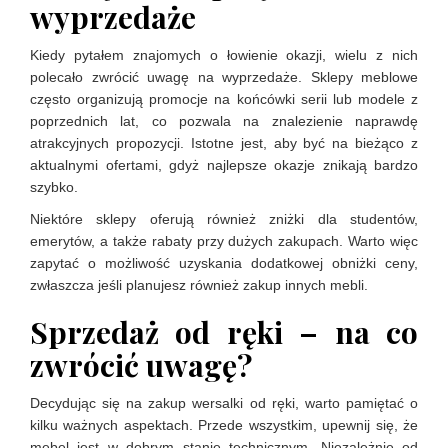
wyprzedaże
Kiedy pytałem znajomych o łowienie okazji, wielu z nich
polecało zwrócić uwagę na wyprzedaże. Sklepy meblowe
często organizują promocje na końcówki serii lub modele z
poprzednich lat, co pozwala na znalezienie naprawdę
atrakcyjnych propozycji. Istotne jest, aby być na bieżąco z
aktualnymi ofertami, gdyż najlepsze okazje znikają bardzo
szybko.
Niektóre sklepy oferują również zniżki dla studentów,
emerytów, a także rabaty przy dużych zakupach. Warto więc
zapytać o możliwość uzyskania dodatkowej obniżki ceny,
zwłaszcza jeśli planujesz również zakup innych mebli.
Sprzedaż od ręki – na co
zwrócić uwagę?
Decydując się na zakup wersalki od ręki, warto pamiętać o
kilku ważnych aspektach. Przede wszystkim, upewnij się, że
mebel jest w dobrym stanie technicznym. Niezależnie od