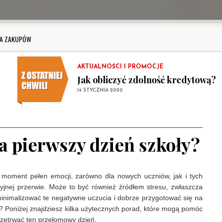
Ile wynosi podatek od kupna samo
14 STYCZNIA 2020
PORADNIK ZAKUPOWY
TA ZAKUPÓW
Kupujemy elektronikę i sprzęt AG
10 GRUDNIA 2019
AKTUALNOŚCI I PROMOCJE
Jak obliczyć zdolność kredytową?
14 STYCZNIA 2020
PORADNIK ZAKUPOWY
Ile wynosi podatek od kupna samo
14 STYCZNIA 2020
a pierwszy dzień szkoły?
PORADNIK ZAKUPOWY
Kupujemy elektronikę i sprzęt AG
10 GRUDNIA 2019
o moment pełen emocji, zarówno dla nowych uczniów, jak i tych
jnej przerwie. Może to być również źródłem stresu, zwłaszcza
inimalizować te negatywne uczucia i dobrze przygotować się na
 Poniżej znajdziesz kilka użytecznych porad, które mogą pomóc
rzetrwać ten przełomowy dzień.