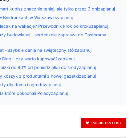
Smart kupisz znacznie taniej, ale tylko przez 3 dnizaplanuj
 w Biedronkach w Warszawiezaplanuj
lecak na wakacje? Przewodnik krok po krokuzaplanuj
nży budowlanej - serdecznie zaprasza do Castorama
t - szybkie dania na świąteczny stółzaplanuj
w Dino – czy warto kupować?zaplanuj
niżki do 80% od poniedziałku do środyzaplanuj
y koszyk z produktami z nowej gazetkizaplanuj
kty dla domu i ogroduzaplanuj
da które pokochali Polacyzaplanuj
POLUB TEN POST