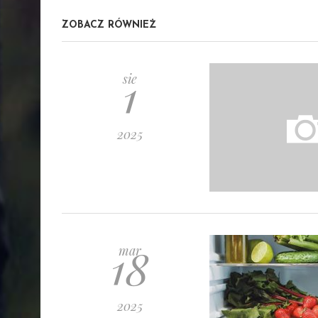
ZOBACZ RÓWNIEŻ
1
sie
2025
18
mar
2025