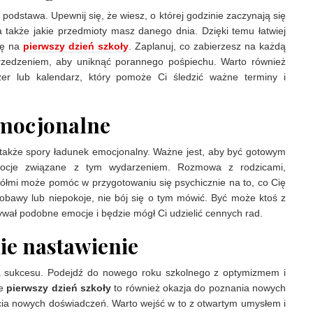
 podstawa. Upewnij się, że wiesz, o której godzinie zaczynają się
a także jakie przedmioty masz danego dnia. Dzięki temu łatwiej
ię na
pierwszy dzień szkoły
. Zaplanuj, co zabierzesz na każdą
przedzeniem, aby uniknąć porannego pośpiechu. Warto również
er lub kalendarz, który pomoże Ci śledzić ważne terminy i
mocjonalne
 także spory ładunek emocjonalny. Ważne jest, aby być gotowym
mocje związane z tym wydarzeniem. Rozmowa z rodzicami,
ółmi może pomóc w przygotowaniu się psychicznie na to, co Cię
 obawy lub niepokoje, nie bój się o tym mówić. Być może ktoś z
wał podobne emocje i będzie mógł Ci udzielić cennych rad.
e nastawienie
a sukcesu. Podejdź do nowego roku szkolnego z optymizmem i
że
pierwszy dzień szkoły
to również okazja do poznania nowych
bycia nowych doświadczeń. Warto wejść w to z otwartym umysłem i