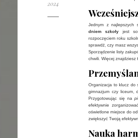
2024
Wcześniejs
Jednym z najlepszych 
dniem szkoły
jest sol
rozpoczęciem roku szkoln
sprawdź, czy masz wszyst
Sporządzenie listy zaku
chwili. Więcej znajdziesz 
Przemyślan
Organizacja to klucz do 
gimnazjum czy liceum, 
Przygotowując się na
p
efektywnie zorganizowa
oświetlone miejsce do od
zwiększyć Twoją efektyw
Nauka har