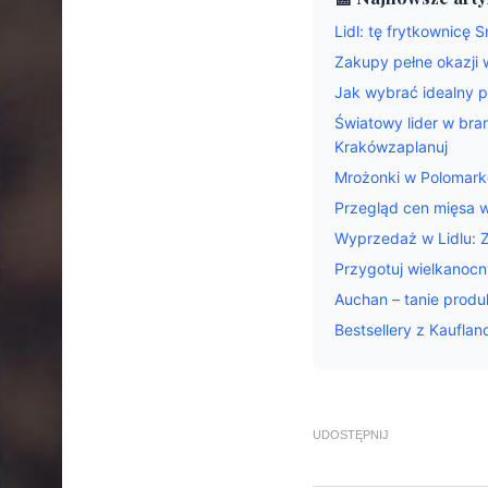
Lidl: tę frytkownicę 
Zakupy pełne okazji
Jak wybrać idealny p
Światowy lider w bra
Krakówzaplanuj
Mrożonki w Polomarke
Przegląd cen mięsa 
Wyprzedaż w Lidlu: Z
Przygotuj wielkanocn
Auchan – tanie produ
Bestsellery z Kauflan
UDOSTĘPNIJ