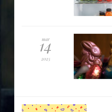
14
mar
2025