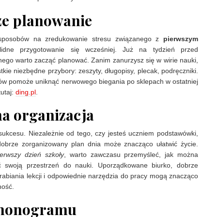
ze planowanie
sposobów na zredukowanie stresu związanego z
pierwszym
idne przygotowanie się wcześniej. Już na tydzień przed
ego warto zacząć planować. Zanim zanurzysz się w wirie nauki,
kie niezbędne przybory: zeszyty, długopisy, plecak, podręczniki.
pów pomoże uniknąć nerwowego biegania po sklepach w ostatniej
tutaj:
ding.pl
.
a organizacja
sukcesu. Niezależnie od tego, czy jesteś uczniem podstawówki,
dobrze zorganizowany plan dnia może znacząco ułatwić życie.
ierwszy dzień szkoły
, warto zawczasu przemyśleć, jak można
ć swoją przestrzeń do nauki. Uporządkowane biurko, dobrze
rabiania lekcji i odpowiednie narzędzia do pracy mogą znacząco
ność.
monogramu