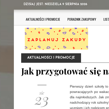
DZISIAJ JEST:
NIEDZIELA 9 SIERPNIA 2026
AKTUALNOŚCI I PROMOCJE
PORADNIK ZAKUPOWY
LIS
AKTUALNOŚCI I PROMOCJE
Jak przygotować się n
Pierwszy dzień szkoły t
23
powracających po wakacy
sie
dla najmłodszych. Jak zm
nadchodzący rok szkolny?
uczniom i ich rodzicom p