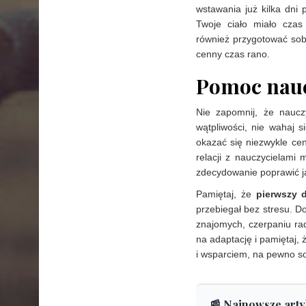
wstawania już kilka dni
Twoje ciało miało cza
również przygotować sob
cenny czas rano.
Pomoc nauc
Nie zapomnij, że naucz
wątpliwości, nie wahaj 
okazać się niezwykle ce
relacji z nauczycielami
zdecydowanie poprawić j
Pamiętaj, że
pierwszy 
przebiegał bez stresu. D
znajomych, czerpaniu ra
na adaptację i pamiętaj,
i wsparciem, na pewno so
📰 Najnowsze arty