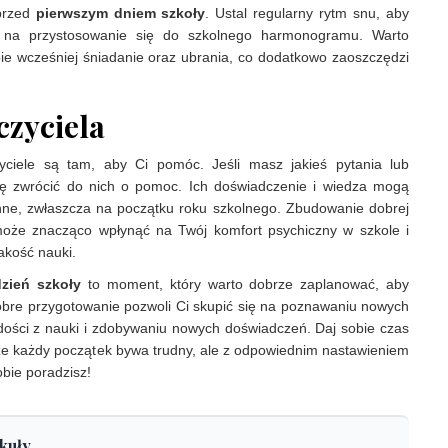
 przed
pierwszym dniem szkoły
. Ustal regularny rytm snu, aby
s na przystosowanie się do szkolnego harmonogramu. Warto
ie wcześniej śniadanie oraz ubrania, co dodatkowo zaoszczędzi
zyciela
yciele są tam, aby Ci pomóc. Jeśli masz jakieś pytania lub
się zwrócić do nich o pomoc. Ich doświadczenie i wiedza mogą
nne, zwłaszcza na początku roku szkolnego. Zbudowanie dobrej
 może znacząco wpłynąć na Twój komfort psychiczny w szkole i
akość nauki.
dzień szkoły
to moment, który warto dobrze zaplanować, aby
obre przygotowanie pozwoli Ci skupić się na poznawaniu nowych
dości z nauki i zdobywaniu nowych doświadczeń. Daj sobie czas
 że każdy początek bywa trudny, ale z odpowiednim nastawieniem
bie poradzisz!
kuły