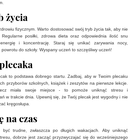
m.
b życia
rowiu fizycznym. Warto dostosować swój tryb życia tak, aby nie
 Regularne posiłki, zdrowa dieta oraz odpowiednia ilość snu
ergię i koncentrację. Staraj się unikać zarywania nocy,
 powrotu do szkoły. Wyspany uczeń to szczęśliwy uczeń!
plecaka
cak to podstawa dobrego startu. Zadbaj, aby w Twoim plecaku
h przyborów szkolnych, książek i zeszytów na pierwsze lekcje.
ecz miała swoje miejsce - to pomoże uniknąć stresu i
ń w trakcie dnia. Upewnij się, że Twój plecak jest wygodny i nie
ążać kręgosłupa.
ę na czas
być trudne, zwłaszcza po długich wakacjach. Aby uniknąć
tresu, dobrze jest zacząć przyzwyczajać się do wcześniejszego